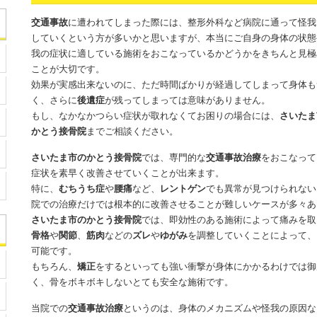
交通事故
に遭われてしまった際には、整形外科など病院に通って怪我
していくという方が多いかと思いますが、本当にご自身の身体の状態
我の症状に適している施術をおこなっているかどうかをきちんと見極
ことが大切です。
効果が実感出来ないのに、ただ時間ばかりが経過してしまって身体も
く、さらに
後遺症
が残ってしまっては意味がありません。
もし、なかなかつらい症状が取れなくてお困りの場合には、
さいたま
かとう接骨院
までご相談ください。
さいたま市のかとう接骨院
では、専門的な
交通事故治療
をおこなって
症状を素早く改善させていくことが出来ます。
特に、
むちうち症
や
腰痛
など、
レントゲン
でも異常が見つけられない
院での治療だけでは根本的に改善させることが難しいケースが多々あ
さいたま市のかとう接骨院
では、即効性のある施術によって痛みを取
骨格
や
関節
、
筋肉
などの
ズレ
や
ゆがみ
を調整していくことによって、
可能です。
もちろん、
矯正
をするといっても強い衝撃が身体にかかるわけでは御
く、骨をボキボキしないとても安全な施術です。
当院での
交通事故治療
というのは、身体のメカニズムや怪我の原因な