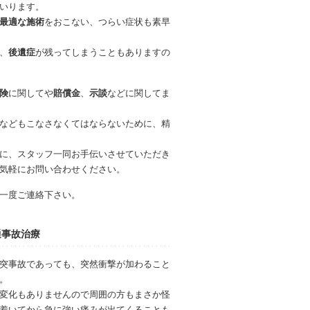
いります。
最適な施術
をおこない、つらい症状も素早
、
後遺症
が残ってしまうこともありますの
険
に関してや
賠償金
、
示談
などに関してま
などもこなさなくてはならないために、精
に、スタッフ一同お手伝いさせていただき
気軽にお問い合わせください。
一度ご連絡下さい。
通事故治療
突事故であっても、突然衝撃が加わること
。
変化もありませんので周囲の方もまさか怪
着いてから急に強い痛みが出てくることも