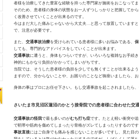
者様を治療してきた豊富な経験を持った専門家が施術をおこなってま
そのため、患者様の身体の状態をお一人ずつしっかりと把握してから
く改善させていくことが出来るのです。
今はまだ大した痛みじゃないから大丈夫…と思って放置していますと
で、注意が必要です。
また、
交通事故治療
を受けられている患者様に多いお悩みである、
保
しても、専門的なアドバイスをしていくことが出来ます。
交通事故
に遭うと、身体もつらいですが、いろいろな複雑なお手続き
神的にもかなり負担がかかってしまいがちです。
当院では、そうした患者様の負担を少しでも無くすことが出来るよう
ますので、分からないことや、お困りのことなど御座いましたら、お
身体の事はプロにお任せ下さい。もし交通事故を起こされましたら、
さいたま市見沼区蓮沼のかとう接骨院での患者様に合わせた交
交通事故の怪我
で最も多いのが
むち打ち症
です。たとえ軽い衝突や追
で靭帯や筋肉を傷めてしまったり骨格がズレてしまったりするのです
事故直後
にはご自身でも痛みを感じないことが多いですし、見た目の
我をしているとは気づかなかったりするのですが、しばらくして落ち