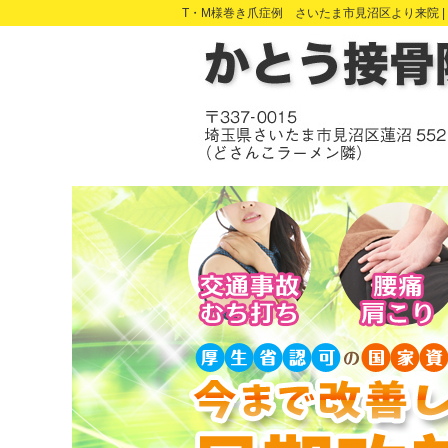
T・M様巻き爪症例 さいたま市見沼区より来院 |