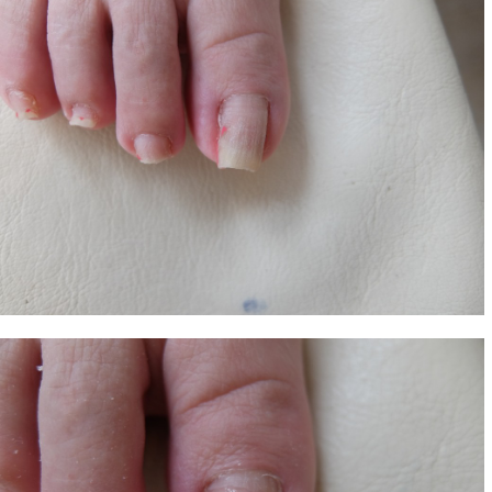
ホーム
>
巻き爪Blogトップ
> > D・E様 巻き爪症例 
D・E様 巻き爪症例 白岡市より来院
2016.05.07 | Category: