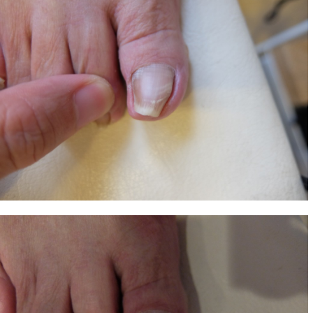
ホーム
>
巻き爪Blogトップ
> > T・S様巻き爪症例 さ
T・S様巻き爪症例 さいたま市北区より来院
2015.12.22 | Category: