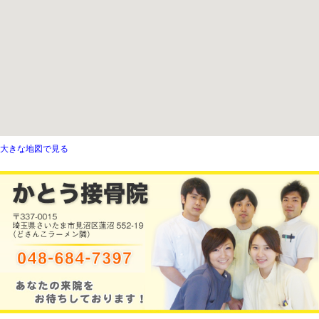
«
T・Y様巻き爪症例 さいたま市中央
R・A様巻
区より来院