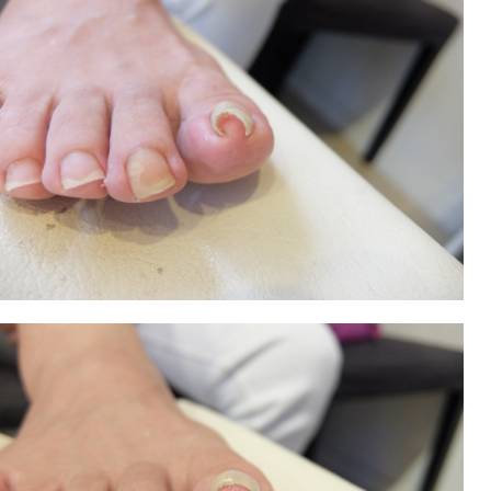
ホーム
>
巻き爪Blogトップ
> > T・S様巻き爪症例 草
T・S様巻き爪症例 草加市より来院
2015.08.27 | Category: