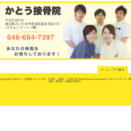
当院へのアクセス
かとう接骨院
所在地
〒337-0015 埼玉県さいたま市見沼区蓮
電話番号
048-684-7397
駐車場
6台あり
通常は特に必要ございません。
交通事故で診療時間外に施術をご希望
予約
タッフに預けたい患者様、巻き爪ケア